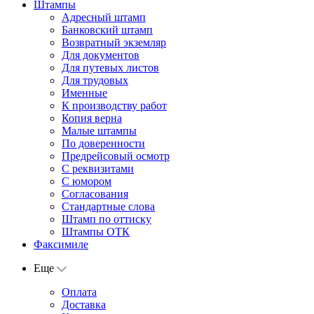
Штампы
Адресный штамп
Банковский штамп
Возвратный экземляр
Для документов
Для путевых листов
Для трудовых
Именные
К производству работ
Копия верна
Малые штампы
По доверенности
Предрейсовый осмотр
С реквизитами
С юмором
Согласования
Стандартные слова
Штамп по оттиску
Штампы ОТК
Факсимиле
Еще
Оплата
Доставка