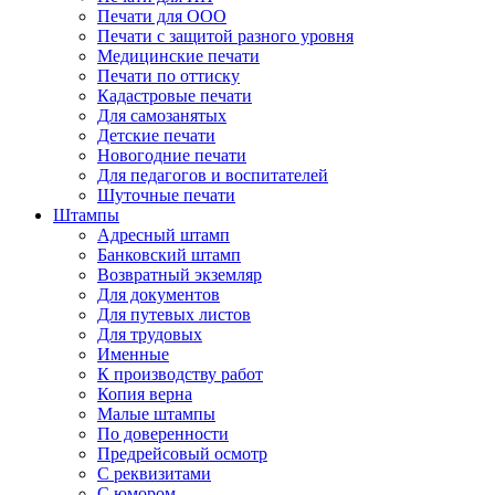
Печати для ООО
Печати с защитой разного уровня
Медицинские печати
Печати по оттиску
Кадастровые печати
Для самозанятых
Детские печати
Новогодние печати
Для педагогов и воспитателей
Шуточные печати
Штампы
Адресный штамп
Банковский штамп
Возвратный экземляр
Для документов
Для путевых листов
Для трудовых
Именные
К производству работ
Копия верна
Малые штампы
По доверенности
Предрейсовый осмотр
С реквизитами
С юмором