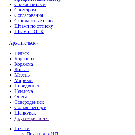
С реквизитами
С юмором
Согласования
Стандартные слова
Штамп по оттиску
Штампы ОТК
Архангельск
Вельск
Каргополь
Коряжма
Котлас
Мезень
Мирный
Новодвинск
Няндома
Онега
Северодвинск
Сольвычегодск
Шенкурск
Другие регионы
Печати
Печати для ИП