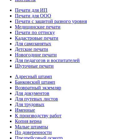
Печати для ИП
Печати для ООО
Печати с защитой разного уровня
Медицинские печати
Печати по оттиску
Кадастровые печати
Для самозанятых
Детские печати
Новогодние печати
Для педагогов и воспитателей
Шуточные печати
Адресный штамп
Банковский штамп
Возвратный экземляр
Для документов
Для путевых листов
Для трудовых
Именные
К производству работ
Копия верна
Малые штампы
По доверенности
Предрейсовый осмотр