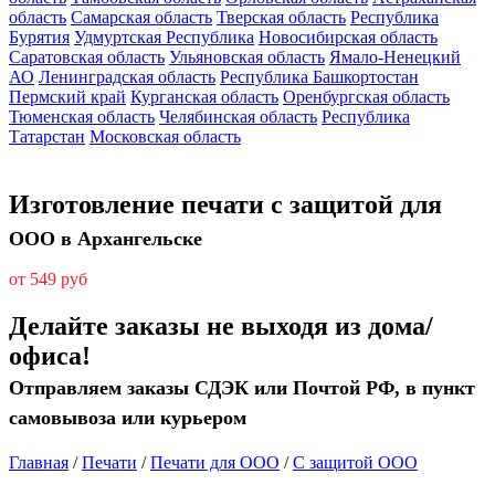
область
Самарская область
Тверская область
Республика
Бурятия
Удмуртская Республика
Новосибирская область
Саратовская область
Ульяновская область
Ямало-Ненецкий
АО
Ленинградская область
Республика Башкортостан
Пермский край
Курганская область
Оренбургская область
Тюменская область
Челябинская область
Республика
Татарстан
Московская область
Изготовление печати с защитой для
ООО в Архангельске
от 549 руб
Делайте заказы не выходя из дома/
офиса!
Отправляем заказы СДЭК или Почтой РФ, в пункт
самовывоза или курьером
Главная
/
Печати
/
Печати для ООО
/
С защитой ООО