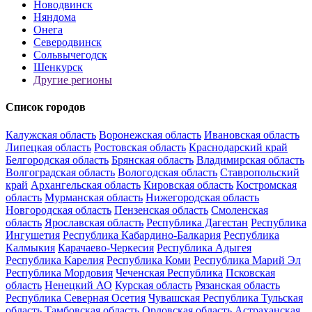
Новодвинск
Няндома
Онега
Северодвинск
Сольвычегодск
Шенкурск
Другие регионы
Список городов
Калужская область
Воронежская область
Ивановская область
Липецкая область
Ростовская область
Краснодарский край
Белгородская область
Брянская область
Владимирская область
Волгоградская область
Вологодская область
Ставропольский
край
Архангельская область
Кировская область
Костромская
область
Мурманская область
Нижегородская область
Новгородская область
Пензенская область
Смоленская
область
Ярославская область
Республика Дагестан
Республика
Ингушетия
Республика Кабардино-Балкария
Республика
Калмыкия
Карачаево-Черкесия
Республика Адыгея
Республика Карелия
Республика Коми
Республика Марий Эл
Республика Мордовия
Чеченская Республика
Псковская
область
Ненецкий АО
Курская область
Рязанская область
Республика Северная Осетия
Чувашская Республика
Тульская
область
Тамбовская область
Орловская область
Астраханская