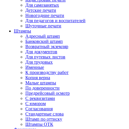
Для самозанятых
Детские печати
Новогодние печати
Для педагогов и воспитателей
Шуточные печати
Штампы
Адресный штамп
Банковский штамп
Возвратный экземляр
Для документов
Для путевых листов
Для трудовых
Именные
К производству работ
Копия верна
Малые штампы
По доверенности
Предрейсовый осмотр
С реквизитами
С юмором
Согласования
Стандартные слова
Штамп по оттиску
Штампы ОТК