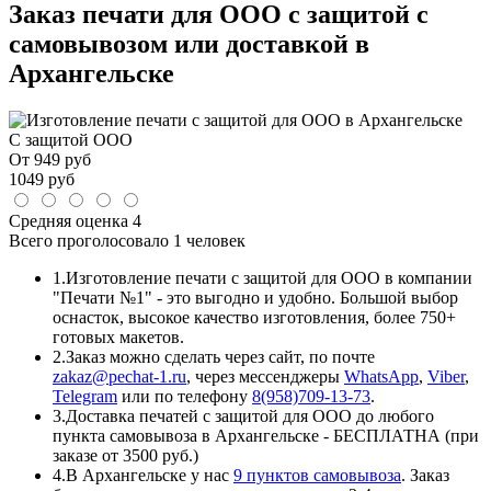
Заказ печати для ООО с защитой с
самовывозом или доставкой в
Архангельске
С защитой ООО
От
949
руб
1049
руб
Средняя оценка
4
Всего проголосовало
1 человек
1.
Изготовление печати с защитой для ООО в компании
"Печати №1" - это выгодно и удобно. Большой выбор
оснасток, высокое качество изготовления, более 750+
готовых макетов.
2.
Заказ можно сделать через сайт, по почте
zakaz@pechat-1.ru
, через мессенджеры
WhatsApp
,
Viber
,
Telegram
или по телефону
8(958)709-13-73
.
3.
Доставка печатей с защитой для ООО до любого
пункта самовывоза в Архангельске - БЕСПЛАТНА (при
заказе от 3500 руб.)
4.
В Архангельске у нас
9 пунктов самовывоза
. Заказ