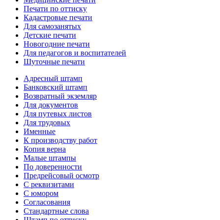
Печати по оттиску
Кадастровые печати
Для самозанятых
Детские печати
Новогодние печати
Для педагогов и воспитателей
Шуточные печати
Адресный штамп
Банковский штамп
Возвратный экземляр
Для документов
Для путевых листов
Для трудовых
Именные
К производству работ
Копия верна
Малые штампы
По доверенности
Предрейсовый осмотр
С реквизитами
С юмором
Согласования
Стандартные слова
Штамп по оттиску