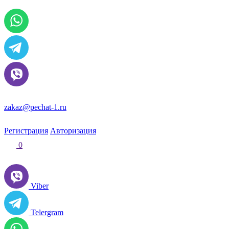
По всем вопросам и заказам пишите:
zakaz@pechat-1.ru
Регистрация
Авторизация
0
Viber
Telergram