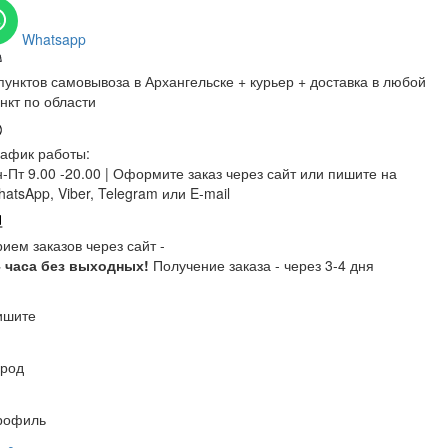
Whatsapp
пунктов самовывоза в Архангельске + курьер + доставка в любой
нкт по области
афик работы:
-Пт 9.00 -20.00 |
Оформите заказ через сайт или пишите на
atsApp, Viber, Telegram или E-mail
ием заказов через сайт -
4 часа без выходных!
Получение заказа - через 3-4 дня
ишите
ород
рофиль