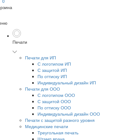
0
орзина
еню
Печати
Печати для ИП
С логотипом ИП
С защитой ИП
По оттиску ИП
Индивидуальный дизайн ИП
Печати для ООО
С логотипом ООО
С защитой ООО
По оттиску ООО
Индивидуальный дизайн ООО
Печати с защитой разного уровня
Медицинские печати
Треугольная печать
Штамп врача