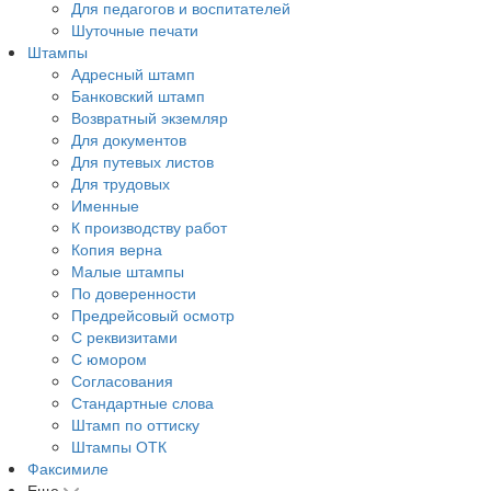
Для педагогов и воспитателей
Шуточные печати
Штампы
Адресный штамп
Банковский штамп
Возвратный экземляр
Для документов
Для путевых листов
Для трудовых
Именные
К производству работ
Копия верна
Малые штампы
По доверенности
Предрейсовый осмотр
С реквизитами
С юмором
Согласования
Стандартные слова
Штамп по оттиску
Штампы ОТК
Факсимиле
Еще