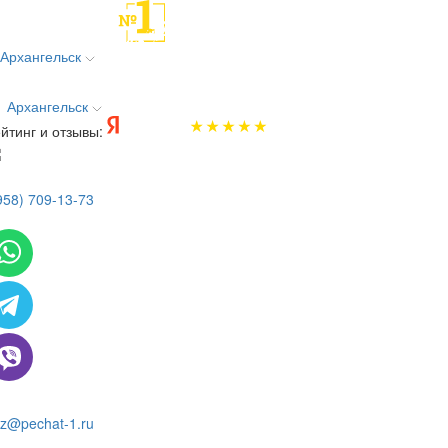
Архангельск
Архангельск
йтинг и отзывы:
958) 709-13-73
 всем вопросам и заказам пишите:
z@pechat-1.ru