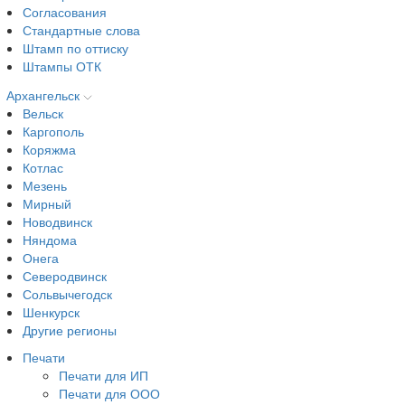
Согласования
Стандартные слова
Штамп по оттиску
Штампы ОТК
Архангельск
Вельск
Каргополь
Коряжма
Котлас
Мезень
Мирный
Новодвинск
Няндома
Онега
Северодвинск
Сольвычегодск
Шенкурск
Другие регионы
Печати
Печати для ИП
Печати для ООО