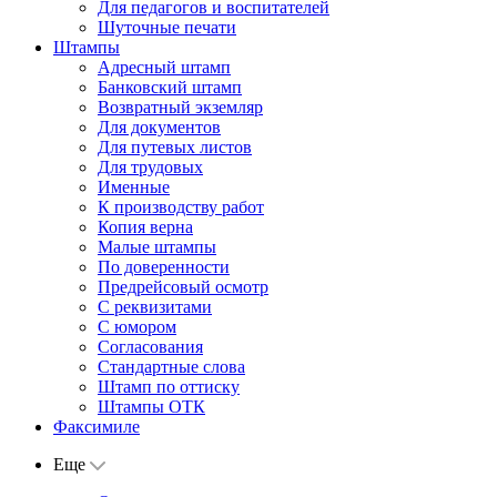
Для педагогов и воспитателей
Шуточные печати
Штампы
Адресный штамп
Банковский штамп
Возвратный экземляр
Для документов
Для путевых листов
Для трудовых
Именные
К производству работ
Копия верна
Малые штампы
По доверенности
Предрейсовый осмотр
С реквизитами
С юмором
Согласования
Стандартные слова
Штамп по оттиску
Штампы ОТК
Факсимиле
Еще