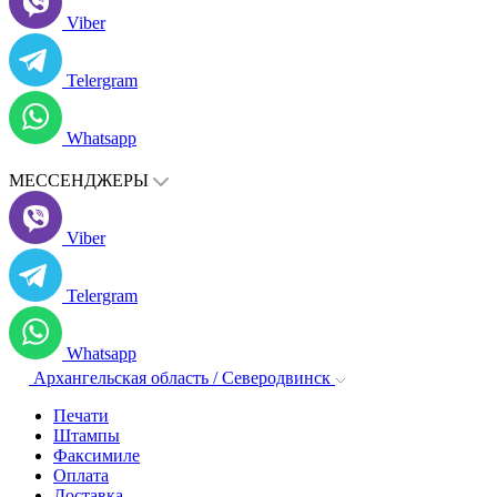
Viber
Telergram
Whatsapp
МЕССЕНДЖЕРЫ
Viber
Telergram
Whatsapp
Архангельская область / Северодвинск
Печати
Штампы
Факсимиле
Оплата
Доставка