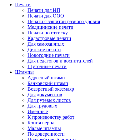
Печати
Печати для ИП
Печати для ООО
Печати с защитой разного уровня
Медицинские печати
Печати по оттиску
Кадастровые печати
Для самозанятых
Детские печати
Новогодние печати
Для педагогов и воспитателей
Шуточные печати
Штампы
Адресный штамп
Банковский штамп
Возвратный экземляр
Для документов
Для путевых листов
Для трудовых
Именные
К производству работ
Копия верна
Малые штампы
По доверенности
Предрейсовый осмотр