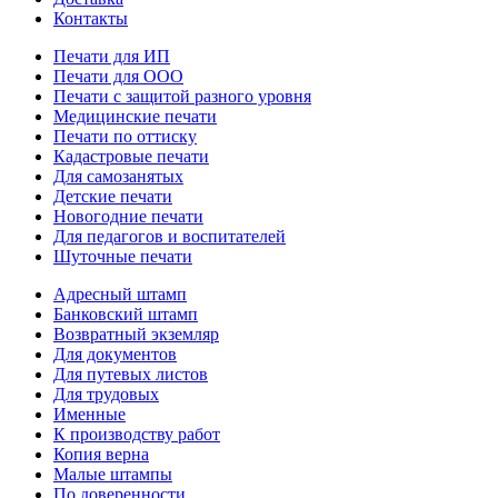
Контакты
Печати для ИП
Печати для ООО
Печати с защитой разного уровня
Медицинские печати
Печати по оттиску
Кадастровые печати
Для самозанятых
Детские печати
Новогодние печати
Для педагогов и воспитателей
Шуточные печати
Адресный штамп
Банковский штамп
Возвратный экземляр
Для документов
Для путевых листов
Для трудовых
Именные
К производству работ
Копия верна
Малые штампы
По доверенности