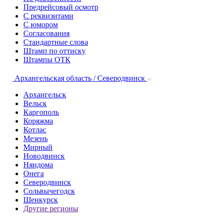
Предрейсовый осмотр
С реквизитами
С юмором
Согласования
Стандартные слова
Штамп по оттиску
Штампы ОТК
Архангельская область / Северодвинск
Архангельск
Вельск
Каргополь
Коряжма
Котлас
Мезень
Мирный
Новодвинск
Няндома
Онега
Северодвинск
Сольвычегодск
Шенкурск
Другие регионы