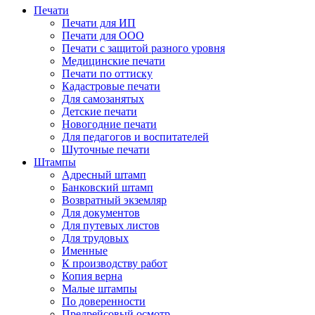
Печати
Печати для ИП
Печати для ООО
Печати с защитой разного уровня
Медицинские печати
Печати по оттиску
Кадастровые печати
Для самозанятых
Детские печати
Новогодние печати
Для педагогов и воспитателей
Шуточные печати
Штампы
Адресный штамп
Банковский штамп
Возвратный экземляр
Для документов
Для путевых листов
Для трудовых
Именные
К производству работ
Копия верна
Малые штампы
По доверенности
Предрейсовый осмотр