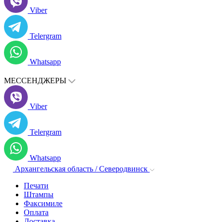
Viber
Telergram
Whatsapp
МЕССЕНДЖЕРЫ
Viber
Telergram
Whatsapp
Архангельская область / Северодвинск
Печати
Штампы
Факсимиле
Оплата
Доставка