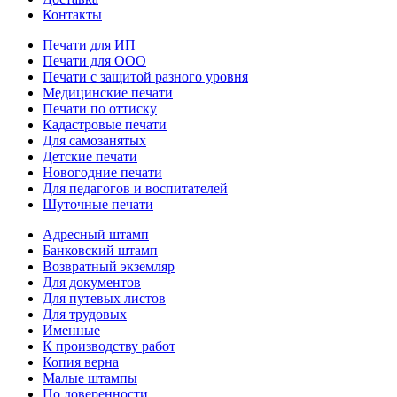
Контакты
Печати для ИП
Печати для ООО
Печати с защитой разного уровня
Медицинские печати
Печати по оттиску
Кадастровые печати
Для самозанятых
Детские печати
Новогодние печати
Для педагогов и воспитателей
Шуточные печати
Адресный штамп
Банковский штамп
Возвратный экземляр
Для документов
Для путевых листов
Для трудовых
Именные
К производству работ
Копия верна
Малые штампы
По доверенности