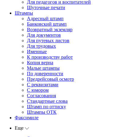
Для педагогов и воспитателей
Шуточные печати
Штампы
Адресный штамп
Банковский штамп
Возвратный экземляр
Для документов
Для путевых листов
Для трудовых
Именные
К производству работ
Копия верна
Малые штампы
По доверенности
Предрейсовый осмотр
С реквизитами
С юмором
Согласования
Стандартные слова
Штамп по оттиску
Штампы ОТК
Факсимиле
Еще