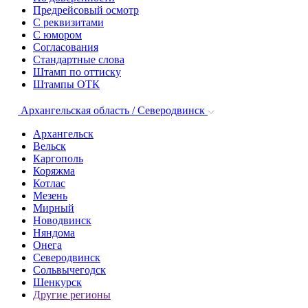
Предрейсовый осмотр
С реквизитами
С юмором
Согласования
Стандартные слова
Штамп по оттиску
Штампы ОТК
Архангельская область / Северодвинск
Архангельск
Вельск
Каргополь
Коряжма
Котлас
Мезень
Мирный
Новодвинск
Няндома
Онега
Северодвинск
Сольвычегодск
Шенкурск
Другие регионы