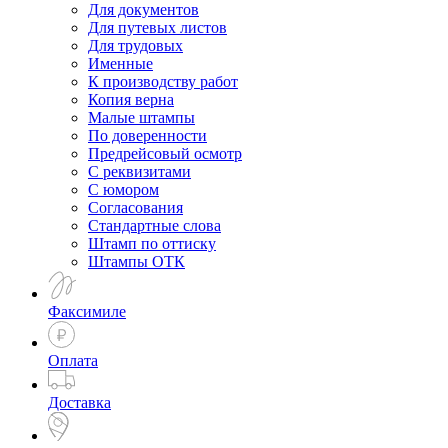
Для документов
Для путевых листов
Для трудовых
Именные
К производству работ
Копия верна
Малые штампы
По доверенности
Предрейсовый осмотр
С реквизитами
С юмором
Согласования
Стандартные слова
Штамп по оттиску
Штампы ОТК
Факсимиле
Оплата
Доставка