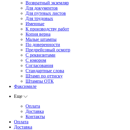
Возвратный экземляр
Для документов
Для путевых листов
Для трудовых
Именные
К производству работ
Копия верна
Малые штампы
По доверенности
Предрейсовый осмотр
С реквизитами
С юмором
Согласования
Стандартные слова
Штамп по оттиску
Штампы ОТК
Факсимиле
Еще
Оплата
Доставка
Контакты
Оплата
Доставка