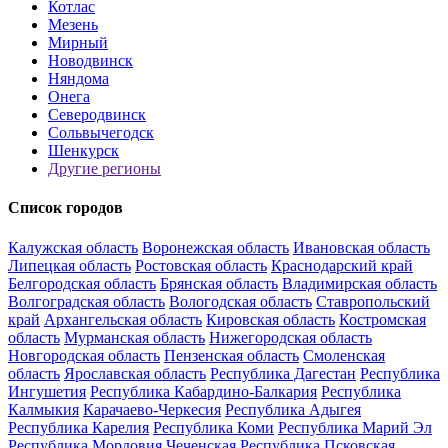
Котлас
Мезень
Мирный
Новодвинск
Няндома
Онега
Северодвинск
Сольвычегодск
Шенкурск
Другие регионы
Список городов
Калужская область
Воронежская область
Ивановская область
Липецкая область
Ростовская область
Краснодарский край
Белгородская область
Брянская область
Владимирская область
Волгоградская область
Вологодская область
Ставропольский
край
Архангельская область
Кировская область
Костромская
область
Мурманская область
Нижегородская область
Новгородская область
Пензенская область
Смоленская
область
Ярославская область
Республика Дагестан
Республика
Ингушетия
Республика Кабардино-Балкария
Республика
Калмыкия
Карачаево-Черкесия
Республика Адыгея
Республика Карелия
Республика Коми
Республика Марий Эл
Республика Мордовия
Чеченская Республика
Псковская