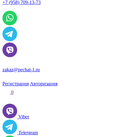
+7 (958) 709-13-73
По всем вопросам и заказам пишите:
zakaz@pechat-1.ru
Регистрация
Авторизация
0
Viber
Telergram