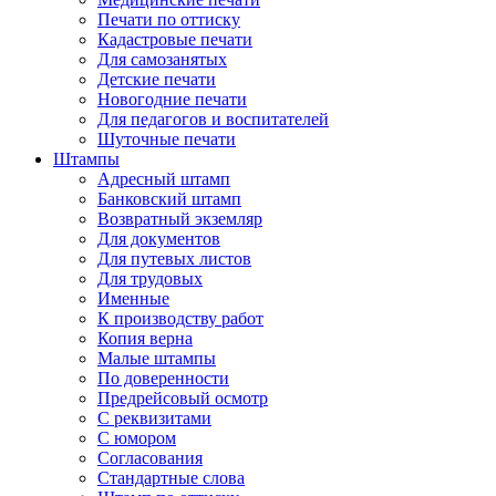
Печати по оттиску
Кадастровые печати
Для самозанятых
Детские печати
Новогодние печати
Для педагогов и воспитателей
Шуточные печати
Штампы
Адресный штамп
Банковский штамп
Возвратный экземляр
Для документов
Для путевых листов
Для трудовых
Именные
К производству работ
Копия верна
Малые штампы
По доверенности
Предрейсовый осмотр
С реквизитами
С юмором
Согласования
Стандартные слова