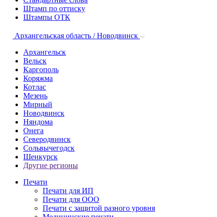
Штамп по оттиску
Штампы ОТК
Архангельская область / Новодвинск
Архангельск
Вельск
Каргополь
Коряжма
Котлас
Мезень
Мирный
Новодвинск
Няндома
Онега
Северодвинск
Сольвычегодск
Шенкурск
Другие регионы
Печати
Печати для ИП
Печати для ООО
Печати с защитой разного уровня
Медицинские печати