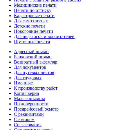
Медицинские печати
Печати по оттиску
Кадастровые печати
Для самозанятых
Детские печати
Новогодние печати
Для педагогов и воспитателей
Шуточные печати
Адресный штамп
Банковский штамп
Возвратный экземляр
Для документов
Для путевых листов
Для трудовых
Именные
К производству работ
Копия верна
Малые штампы
По доверенности
Предрейсовый осмотр
С реквизитами
С юмором
Согласования
Стандартные слова