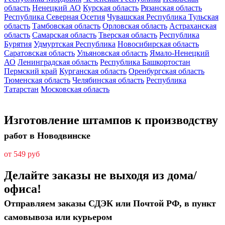
область
Ненецкий АО
Курская область
Рязанская область
Республика Северная Осетия
Чувашская Республика
Тульская
область
Тамбовская область
Орловская область
Астраханская
область
Самарская область
Тверская область
Республика
Бурятия
Удмуртская Республика
Новосибирская область
Саратовская область
Ульяновская область
Ямало-Ненецкий
АО
Ленинградская область
Республика Башкортостан
Пермский край
Курганская область
Оренбургская область
Тюменская область
Челябинская область
Республика
Татарстан
Московская область
Изготовление штампов к производству
работ в Новодвинске
от 549 руб
Делайте заказы не выходя из дома/
офиса!
Отправляем заказы СДЭК или Почтой РФ, в пункт
самовывоза или курьером