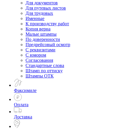
Для документов
Для путевых листов
Для трудовых
Именные
К производству работ
Копия верна
Малые штампы
По доверенности
Предрейсовый осмотр
С реквизитами
С юмором
Согласования
Стандартные слова
Штамп по оттиску
Штампы ОТК
Факсимиле
Оплата
Доставка