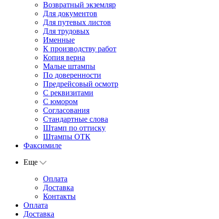
Возвратный экземляр
Для документов
Для путевых листов
Для трудовых
Именные
К производству работ
Копия верна
Малые штампы
По доверенности
Предрейсовый осмотр
С реквизитами
С юмором
Согласования
Стандартные слова
Штамп по оттиску
Штампы ОТК
Факсимиле
Еще
Оплата
Доставка
Контакты
Оплата
Доставка