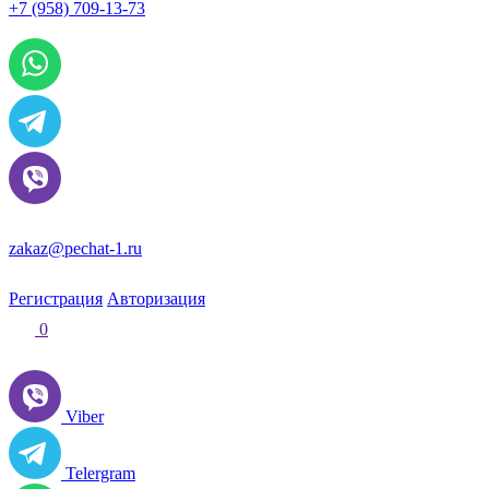
+7 (958) 709-13-73
По всем вопросам и заказам пишите:
zakaz@pechat-1.ru
Регистрация
Авторизация
0
Viber
Telergram