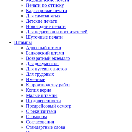
Печати по оттиску
Кадастровые печати
Для самозанятых
Детские печати
Новогодние печати
Для педагогов и воспитателей
Шуточные печати
Штампы
Адресный штамп
Банковский штамп
Возвратный экземляр
Для документов
Для путевых листов
Для трудовых
Именные
К производству работ
Копия верна
Малые штампы
По доверенности
Предрейсовый осмотр
С реквизитами
С юмором
Согласования
Стандартные слова