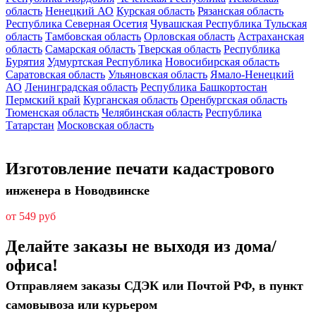
область
Ненецкий АО
Курская область
Рязанская область
Республика Северная Осетия
Чувашская Республика
Тульская
область
Тамбовская область
Орловская область
Астраханская
область
Самарская область
Тверская область
Республика
Бурятия
Удмуртская Республика
Новосибирская область
Саратовская область
Ульяновская область
Ямало-Ненецкий
АО
Ленинградская область
Республика Башкортостан
Пермский край
Курганская область
Оренбургская область
Тюменская область
Челябинская область
Республика
Татарстан
Московская область
Изготовление печати кадастрового
инженера в Новодвинске
от 549 руб
Делайте заказы не выходя из дома/
офиса!
Отправляем заказы СДЭК или Почтой РФ, в пункт
самовывоза или курьером