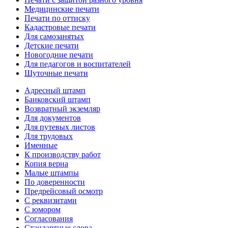
Медицинские печати
Печати по оттиску
Кадастровые печати
Для самозанятых
Детские печати
Новогодние печати
Для педагогов и воспитателей
Шуточные печати
Адресный штамп
Банковский штамп
Возвратный экземляр
Для документов
Для путевых листов
Для трудовых
Именные
К производству работ
Копия верна
Малые штампы
По доверенности
Предрейсовый осмотр
С реквизитами
С юмором
Согласования
Стандартные слова