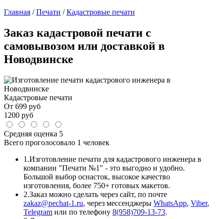
Главная
/
Печати
/
Кадастровые печати
Заказ кадастровой печати с
самовывозом или доставкой в
Новодвинске
Кадастровые печати
От
699
руб
1200
руб
Средняя оценка
5
Всего проголосовало
1 человек
1.
Изготовление печати для кадастрового инженера в
компании "Печати №1" - это выгодно и удобно.
Большой выбор оснасток, высокое качество
изготовления, более 750+ готовых макетов.
2.
Заказ можно сделать через сайт, по почте
zakaz@pechat-1.ru
, через мессенджеры
WhatsApp
,
Viber
,
Telegram
или по телефону
8(958)709-13-73
.