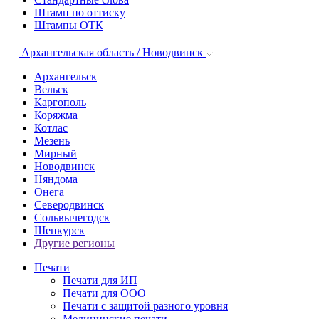
Штамп по оттиску
Штампы ОТК
Архангельская область / Новодвинск
Архангельск
Вельск
Каргополь
Коряжма
Котлас
Мезень
Мирный
Новодвинск
Няндома
Онега
Северодвинск
Сольвычегодск
Шенкурск
Другие регионы
Печати
Печати для ИП
Печати для ООО
Печати с защитой разного уровня
Медицинские печати