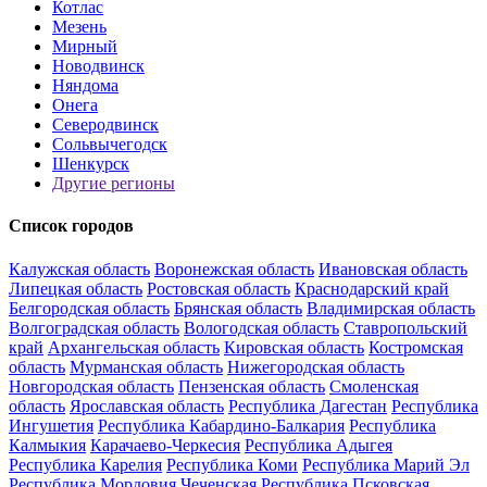
Котлас
Мезень
Мирный
Новодвинск
Няндома
Онега
Северодвинск
Сольвычегодск
Шенкурск
Другие регионы
Список городов
Калужская область
Воронежская область
Ивановская область
Липецкая область
Ростовская область
Краснодарский край
Белгородская область
Брянская область
Владимирская область
Волгоградская область
Вологодская область
Ставропольский
край
Архангельская область
Кировская область
Костромская
область
Мурманская область
Нижегородская область
Новгородская область
Пензенская область
Смоленская
область
Ярославская область
Республика Дагестан
Республика
Ингушетия
Республика Кабардино-Балкария
Республика
Калмыкия
Карачаево-Черкесия
Республика Адыгея
Республика Карелия
Республика Коми
Республика Марий Эл
Республика Мордовия
Чеченская Республика
Псковская