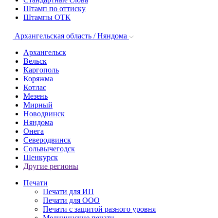
Штамп по оттиску
Штампы ОТК
Архангельская область / Няндома
Архангельск
Вельск
Каргополь
Коряжма
Котлас
Мезень
Мирный
Новодвинск
Няндома
Онега
Северодвинск
Сольвычегодск
Шенкурск
Другие регионы
Печати
Печати для ИП
Печати для ООО
Печати с защитой разного уровня
Медицинские печати