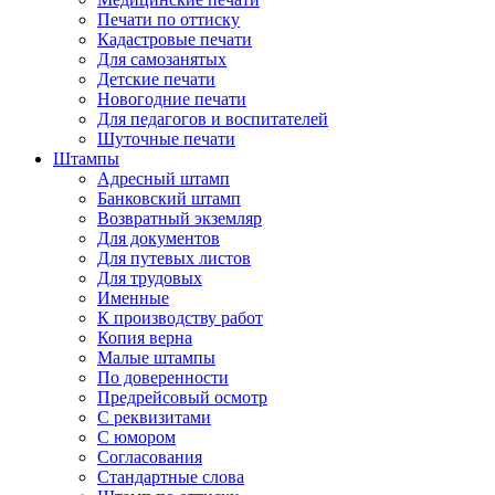
Печати по оттиску
Кадастровые печати
Для самозанятых
Детские печати
Новогодние печати
Для педагогов и воспитателей
Шуточные печати
Штампы
Адресный штамп
Банковский штамп
Возвратный экземляр
Для документов
Для путевых листов
Для трудовых
Именные
К производству работ
Копия верна
Малые штампы
По доверенности
Предрейсовый осмотр
С реквизитами
С юмором
Согласования
Стандартные слова