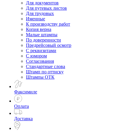
Для документов
Для путевых листов
Для трудовых
Именные
К производству работ
Копия верна
Малые штампы
По доверенности
Предрейсовый осмотр
С реквизитами
С юмором
Согласования
Стандартные слова
Штамп по оттиску
Штампы ОТК
Факсимиле
Оплата
Доставка