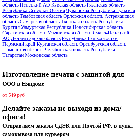
область
Ненецкий АО
Курская область
Рязанская область
Республика Северная Осетия
Чувашская Республика
Тульская
область
Тамбовская область
Орловская область
Астраханская
область
Самарская область
Тверская область
Республика
Бурятия
Удмуртская Республика
Новосибирская область
Саратовская область
Ульяновская область
Ямало-Ненецкий
АО
Ленинградская область
Республика Башкортостан
Пермский край
Курганская область
Оренбургская область
Тюменская область
Челябинская область
Республика
Татарстан
Московская область
Изготовление печати с защитой для
ООО в Няндоме
от 549 руб
Делайте заказы не выходя из дома/
офиса!
Отправляем заказы СДЭК или Почтой РФ, в пункт
самовывоза или курьером