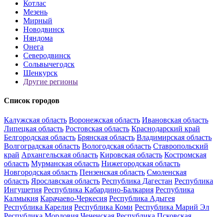
Котлас
Мезень
Мирный
Новодвинск
Няндома
Онега
Северодвинск
Сольвычегодск
Шенкурск
Другие регионы
Список городов
Калужская область
Воронежская область
Ивановская область
Липецкая область
Ростовская область
Краснодарский край
Белгородская область
Брянская область
Владимирская область
Волгоградская область
Вологодская область
Ставропольский
край
Архангельская область
Кировская область
Костромская
область
Мурманская область
Нижегородская область
Новгородская область
Пензенская область
Смоленская
область
Ярославская область
Республика Дагестан
Республика
Ингушетия
Республика Кабардино-Балкария
Республика
Калмыкия
Карачаево-Черкесия
Республика Адыгея
Республика Карелия
Республика Коми
Республика Марий Эл
Республика Мордовия
Чеченская Республика
Псковская