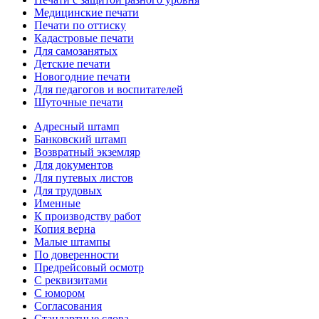
Медицинские печати
Печати по оттиску
Кадастровые печати
Для самозанятых
Детские печати
Новогодние печати
Для педагогов и воспитателей
Шуточные печати
Адресный штамп
Банковский штамп
Возвратный экземляр
Для документов
Для путевых листов
Для трудовых
Именные
К производству работ
Копия верна
Малые штампы
По доверенности
Предрейсовый осмотр
С реквизитами
С юмором
Согласования
Стандартные слова