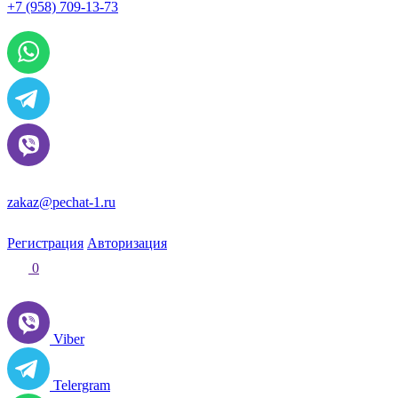
+7 (958) 709-13-73
По всем вопросам и заказам пишите:
zakaz@pechat-1.ru
Регистрация
Авторизация
0
Viber
Telergram