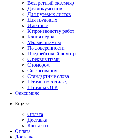
Возвратный экземляр
Для документов
Для путевых листов
Для трудовых
Именные
К производству работ
Копия верна
Малые штампы
По доверенности
Предрейсовый осмотр
С реквизитами
С юмором
Согласования
Стандартные слова
Штамп по оттиску
Штампы ОТК
Факсимиле
Еще
Оплата
Доставка
Контакты
Оплата
Доставка