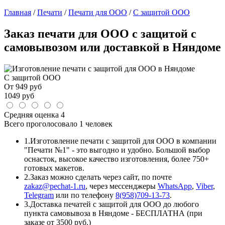
Главная
/
Печати
/
Печати для ООО
/
С защитой ООО
Заказ печати для ООО с защитой с
самовывозом или доставкой в Няндоме
С защитой ООО
От
949
руб
1049
руб
Средняя оценка
4
Всего проголосовало
1 человек
1.
Изготовление печати с защитой для ООО в компании
"Печати №1" - это выгодно и удобно. Большой выбор
оснасток, высокое качество изготовления, более 750+
готовых макетов.
2.
Заказ можно сделать через сайт, по почте
zakaz@pechat-1.ru
, через мессенджеры
WhatsApp
,
Viber
,
Telegram
или по телефону
8(958)709-13-73
.
3.
Доставка печатей с защитой для ООО до любого
пункта самовывоза в Няндоме - БЕСПЛАТНА (при
заказе от 3500 руб.)