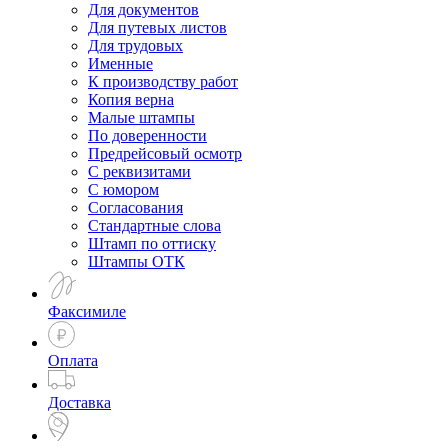
Для документов
Для путевых листов
Для трудовых
Именные
К производству работ
Копия верна
Малые штампы
По доверенности
Предрейсовый осмотр
С реквизитами
С юмором
Согласования
Стандартные слова
Штамп по оттиску
Штампы ОТК
Факсимиле
Оплата
Доставка