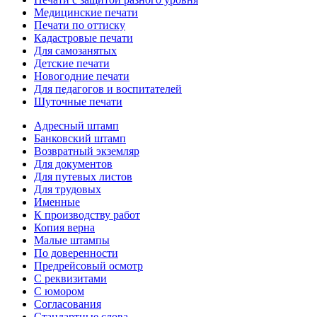
Медицинские печати
Печати по оттиску
Кадастровые печати
Для самозанятых
Детские печати
Новогодние печати
Для педагогов и воспитателей
Шуточные печати
Адресный штамп
Банковский штамп
Возвратный экземляр
Для документов
Для путевых листов
Для трудовых
Именные
К производству работ
Копия верна
Малые штампы
По доверенности
Предрейсовый осмотр
С реквизитами
С юмором
Согласования
Стандартные слова