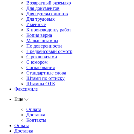
Возвратный экземляр
Для документов
Для путевых листов
Для трудовых
Именные
К производству работ
Копия верна
Малые штампы
По доверенности
Предрейсовый осмотр
С реквизитами
С юмором
Согласования
Стандартные слова
Штамп по оттиску
Штампы ОТК
Факсимиле
Еще
Оплата
Доставка
Контакты
Оплата
Доставка