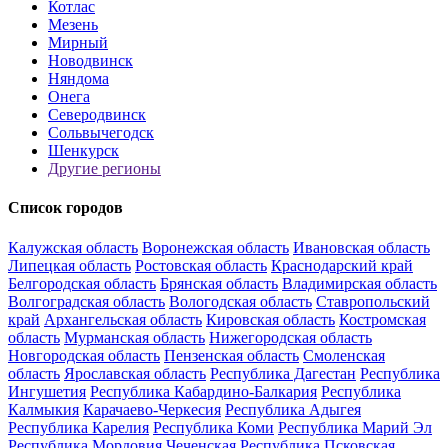
Котлас
Мезень
Мирный
Новодвинск
Няндома
Онега
Северодвинск
Сольвычегодск
Шенкурск
Другие регионы
Список городов
Калужская область
Воронежская область
Ивановская область
Липецкая область
Ростовская область
Краснодарский край
Белгородская область
Брянская область
Владимирская область
Волгоградская область
Вологодская область
Ставропольский
край
Архангельская область
Кировская область
Костромская
область
Мурманская область
Нижегородская область
Новгородская область
Пензенская область
Смоленская
область
Ярославская область
Республика Дагестан
Республика
Ингушетия
Республика Кабардино-Балкария
Республика
Калмыкия
Карачаево-Черкесия
Республика Адыгея
Республика Карелия
Республика Коми
Республика Марий Эл
Республика Мордовия
Чеченская Республика
Псковская