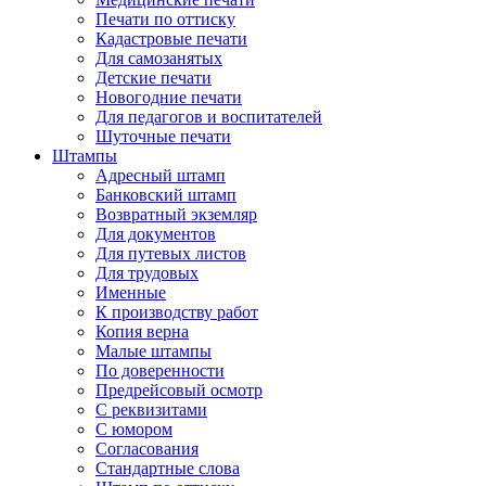
Печати по оттиску
Кадастровые печати
Для самозанятых
Детские печати
Новогодние печати
Для педагогов и воспитателей
Шуточные печати
Штампы
Адресный штамп
Банковский штамп
Возвратный экземляр
Для документов
Для путевых листов
Для трудовых
Именные
К производству работ
Копия верна
Малые штампы
По доверенности
Предрейсовый осмотр
С реквизитами
С юмором
Согласования
Стандартные слова