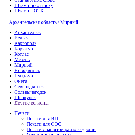
Штамп по оттиску
Штампы ОТК
Архангельская область / Мирный
Архангельск
Вельск
Каргополь
Коряжма
Котлас
Мезень
Мирный
Новодвинск
Няндома
Онега
Северодвинск
Сольвычегодск
Шенкурск
Другие регионы
Печати
Печати для ИП
Печати для ООО
Печати с защитой разного уровня
Медицинские печати