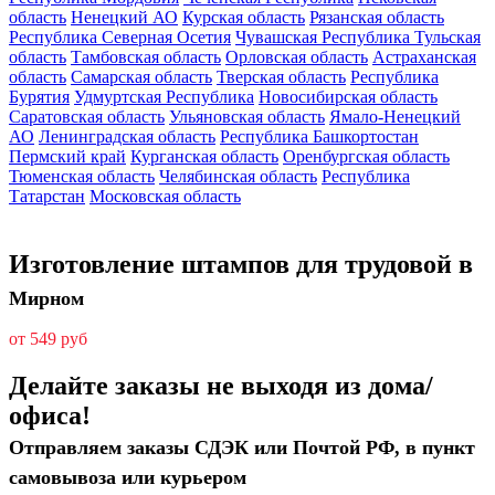
область
Ненецкий АО
Курская область
Рязанская область
Республика Северная Осетия
Чувашская Республика
Тульская
область
Тамбовская область
Орловская область
Астраханская
область
Самарская область
Тверская область
Республика
Бурятия
Удмуртская Республика
Новосибирская область
Саратовская область
Ульяновская область
Ямало-Ненецкий
АО
Ленинградская область
Республика Башкортостан
Пермский край
Курганская область
Оренбургская область
Тюменская область
Челябинская область
Республика
Татарстан
Московская область
Изготовление штампов для трудовой в
Мирном
от 549 руб
Делайте заказы не выходя из дома/
офиса!
Отправляем заказы СДЭК или Почтой РФ, в пункт
самовывоза или курьером