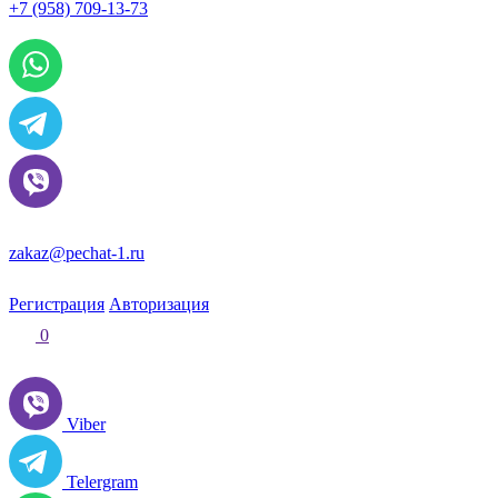
+7 (958) 709-13-73
По всем вопросам и заказам пишите:
zakaz@pechat-1.ru
Регистрация
Авторизация
0
Viber
Telergram