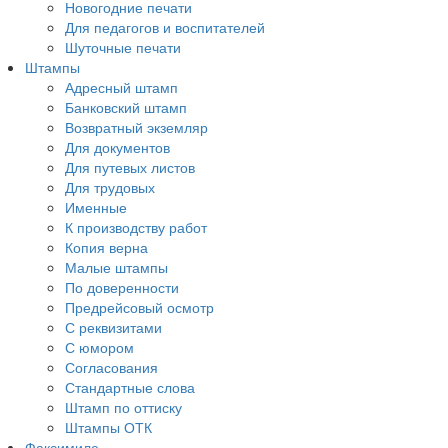
Новогодние печати
Для педагогов и воспитателей
Шуточные печати
Штампы
Адресный штамп
Банковский штамп
Возвратный экземляр
Для документов
Для путевых листов
Для трудовых
Именные
К производству работ
Копия верна
Малые штампы
По доверенности
Предрейсовый осмотр
С реквизитами
С юмором
Согласования
Стандартные слова
Штамп по оттиску
Штампы ОТК
Факсимиле