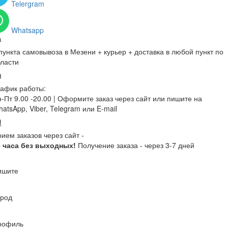
Telergram
Whatsapp
пункта самовывоза в Мезени + курьер + доставка в любой пункт по
ласти
афик работы:
-Пт 9.00 -20.00 |
Оформите заказ через сайт или пишите на
atsApp, Viber, Telegram или E-mail
ием заказов через сайт -
4 часа без выходных!
Получение заказа - через 3-7 дней
ишите
ород
рофиль