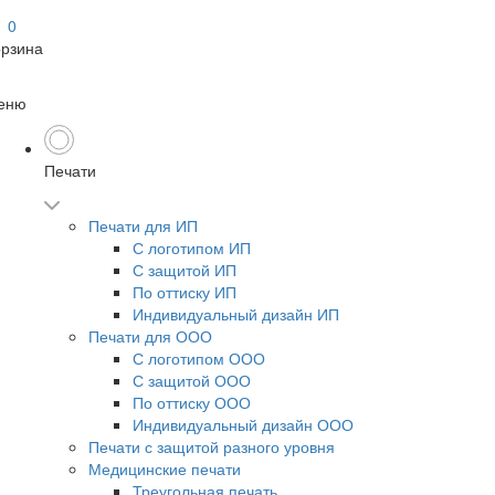
0
орзина
еню
Печати
Печати для ИП
С логотипом ИП
С защитой ИП
По оттиску ИП
Индивидуальный дизайн ИП
Печати для ООО
С логотипом ООО
С защитой ООО
По оттиску ООО
Индивидуальный дизайн ООО
Печати с защитой разного уровня
Медицинские печати
Треугольная печать