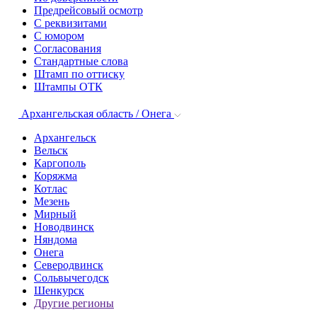
Предрейсовый осмотр
С реквизитами
С юмором
Согласования
Стандартные слова
Штамп по оттиску
Штампы ОТК
Архангельская область / Онега
Архангельск
Вельск
Каргополь
Коряжма
Котлас
Мезень
Мирный
Новодвинск
Няндома
Онега
Северодвинск
Сольвычегодск
Шенкурск
Другие регионы