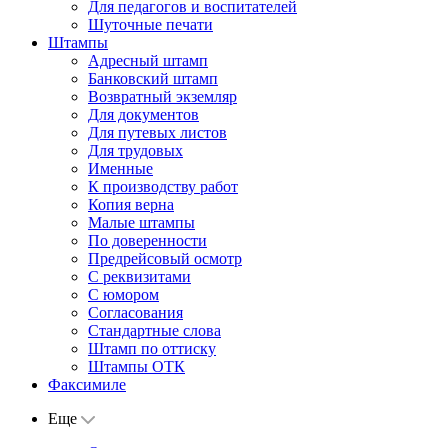
Для педагогов и воспитателей
Шуточные печати
Штампы
Адресный штамп
Банковский штамп
Возвратный экземляр
Для документов
Для путевых листов
Для трудовых
Именные
К производству работ
Копия верна
Малые штампы
По доверенности
Предрейсовый осмотр
С реквизитами
С юмором
Согласования
Стандартные слова
Штамп по оттиску
Штампы ОТК
Факсимиле
Еще