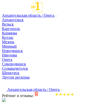
Архангельская область / Онега
Архангельск
Вельск
Каргополь
Коряжма
Котлас
Мезень
Мирный
Новодвинск
Няндома
Онега
Северодвинск
Сольвычегодск
Шенкурск
Другие регионы
Архангельская область / Онега
Рейтинг и отзывы: