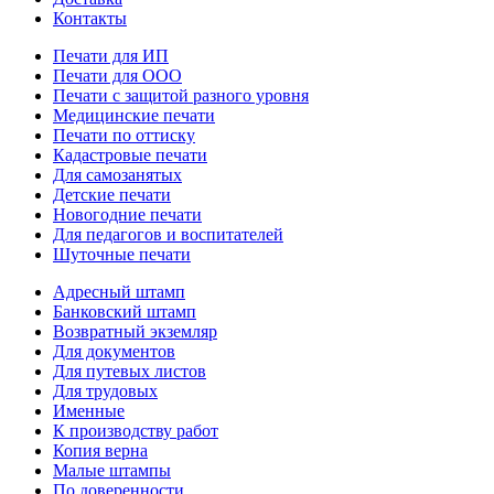
Контакты
Печати для ИП
Печати для ООО
Печати с защитой разного уровня
Медицинские печати
Печати по оттиску
Кадастровые печати
Для самозанятых
Детские печати
Новогодние печати
Для педагогов и воспитателей
Шуточные печати
Адресный штамп
Банковский штамп
Возвратный экземляр
Для документов
Для путевых листов
Для трудовых
Именные
К производству работ
Копия верна
Малые штампы
По доверенности