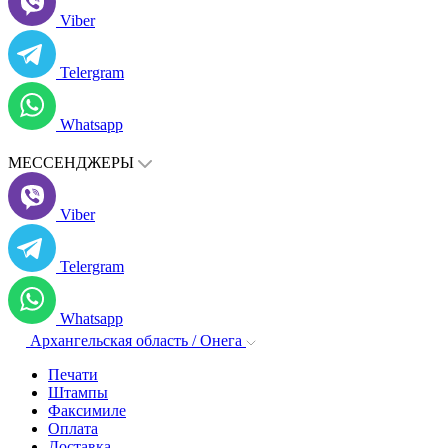
Viber
Telergram
Whatsapp
МЕССЕНДЖЕРЫ
Viber
Telergram
Whatsapp
Архангельская область / Онега
Печати
Штампы
Факсимиле
Оплата
Доставка