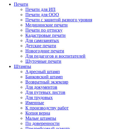
Печати
Печати для ИП
Печати для ООО
Печати с защитой разного уровня
Медицинские печати
Печати по оттиску
Кадастровые печати
Для самозанятых
Детские печати
Новогодние печати
Для педагогов и воспитателей
Шуточные печати
Штампы
Адресный штамп
Банковский штамп
Возвратный экземляр
Для документов
Для путевых листов
Для трудовых
Именные
К производству работ
Копия верна
Малые штампы
По доверенности
Предрейсовый осмотр